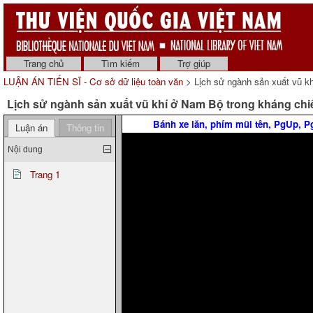
Trang chủ
Tìm kiếm
Trợ giúp
LUẬN ÁN TIẾN SĨ - Cơ sở dữ liệu toàn văn
> Lịch sử ngành sản xuất vũ k
Lịch sử ngành sản xuất vũ khí ở Nam Bộ trong kháng chi
Bánh xe lăn, phím mũi tên, PgUp, 
Luận án
Thông tin
Nội dung
Trang 1