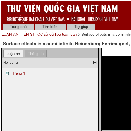
Trang chủ
Tìm kiếm
Trợ giúp
LUẬN ÁN TIẾN SĨ - Cơ sở dữ liệu toàn văn
> Surface effects in a semi-inf
Surface effects in a semi-infinite Heisenberg Ferrimagnet,
Luận án
Thông tin
Nội dung
Trang 1