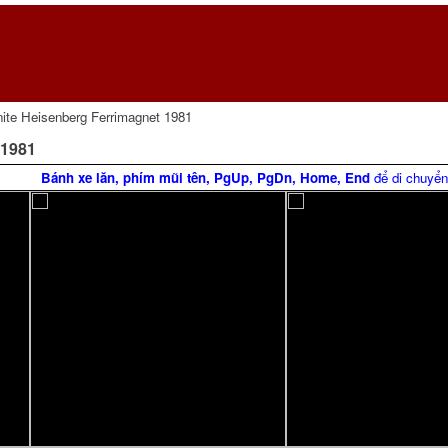
inite Heisenberg Ferrimagnet 1981
 1981
Bánh xe lăn, phím mũi tên, PgUp, PgDn, Home, End
để di chuyển