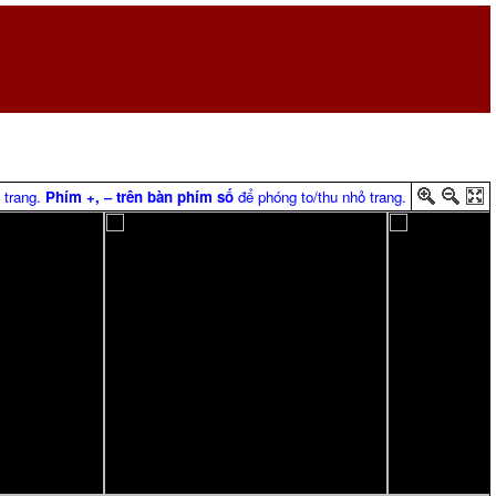
 trang.
Phím +, ‒ trên bàn phím số
để phóng to/thu nhỏ trang.