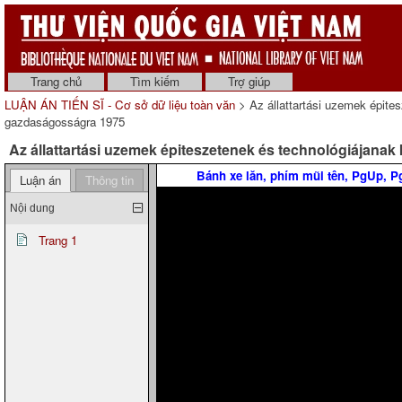
Trang chủ
Tìm kiếm
Trợ giúp
LUẬN ÁN TIẾN SĨ - Cơ sở dữ liệu toàn văn
> Az állattartási uzemek épites
gazdaságosságra 1975
Az állattartási uzemek épiteszetenek és technológiájanak 
Bánh xe lăn, phím mũi tên, PgUp, 
Luận án
Thông tin
Nội dung
Trang 1