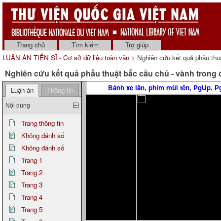
Trang chủ
Tìm kiếm
Trợ giúp
LUẬN ÁN TIẾN SĨ - Cơ sở dữ liệu toàn văn
> Nghiên cứu kết quả phẫu thuậ
Nghiên cứu kết quả phẫu thuật bắc cầu chủ - vành trong đ
Bánh xe lăn, phím mũi tên, PgUp, 
Luận án
Thông tin
Nội dung
Trang thông tin
Không đánh số
Không đánh số
Trang 1
Trang 2
Trang 3
Trang 4
Trang 5