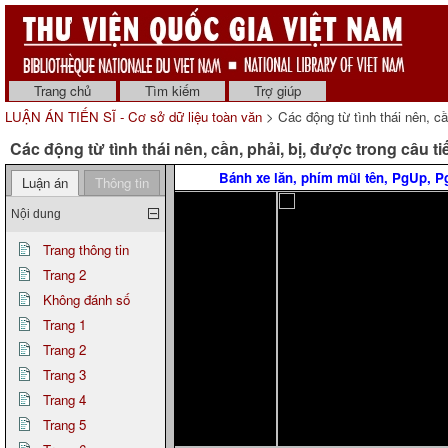
Trang chủ
Tìm kiếm
Trợ giúp
LUẬN ÁN TIẾN SĨ - Cơ sở dữ liệu toàn văn
> Các động từ tình thái nên, cầ
Các động từ tình thái nên, cần, phải, bị, được trong câu ti
Bánh xe lăn, phím mũi tên, PgUp, 
Luận án
Thông tin
Nội dung
Trang thông tin
Trang 2
Không đánh số
Trang 1
Trang 2
Trang 3
Trang 4
Trang 5