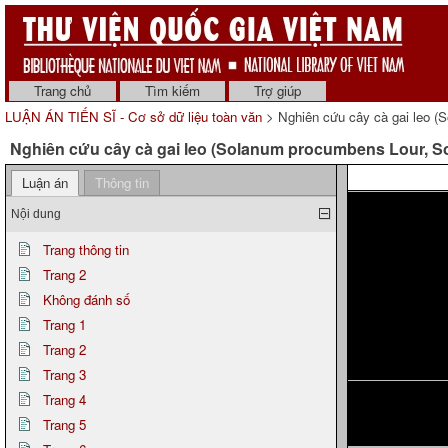
Trang chủ
Tìm kiếm
Trợ giúp
LUẬN ÁN TIẾN SĨ - Cơ sở dữ liệu toàn văn
> Nghiên cứu cây cà gai leo (
Nghiên cứu cây cà gai leo (Solanum procumbens Lour, S
Trang 22
Luận án
Thông tin
Nội dung
Trang thông tin
Trang 2
Không đánh số
Trang 1
Trang 2
Trang 3
Trang 4
Trang 5