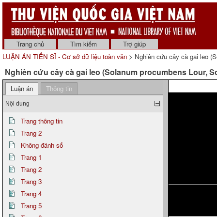
Trang chủ
Tìm kiếm
Trợ giúp
LUẬN ÁN TIẾN SĨ - Cơ sở dữ liệu toàn văn
> Nghiên cứu cây cà gai leo (
Nghiên cứu cây cà gai leo (Solanum procumbens Lour, S
Trang 14
Luận án
Thông tin
Nội dung
Trang thông tin
Trang 2
Không đánh số
Trang 1
Trang 2
Trang 3
Trang 4
Trang 5